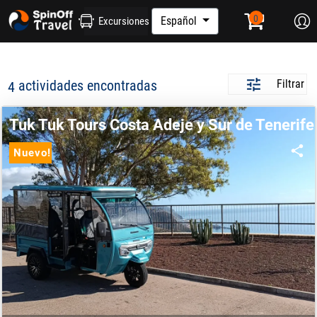
Español
Excursiones
actividades encontradas
Filtrar
4
Tuk Tuk Tours Costa Adeje y Sur de Tenerife
Nuevo!