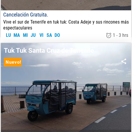
Cancelación Gratuita.
Vive el sur de Tenerife en tuk tuk: Costa Adeje y sus rincones más
espectaculares
LU
MA
MI
JU
VI
SA
DO
1 - 3 hrs
25.00
€
DE:
Tuk Tuk Santa Cruz de Tenerife
Nuevo!