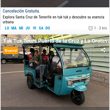
Cancelación Gratuita.
Explora Santa Cruz de Tenerife en tuk tuk y descubre su esencia
urbana
LU
MA
MI
JU
VI
SA
DO
1 - 3 hrs
25.00
€
DE:
Tuk Tuk Tours Puerto de la Cruz y La Orotav
Nuevo!