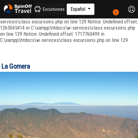
Notice: Undefined index: ordenar in C:\xampp\htdocs\w-
services\repositories\GroupRepository.php on line 415 Notice:
Español
Excursiones
Undefined offset: 1265045344 in C:\xampp\htdocs\w-
services\class.excursions.php on line 129 Notice: Undefined offset:
1265045414 in C:\xampp\htdocs\w-services\class.excursions.php
on line 129 Notice: Undefined offset: 1717760499 in
C:\xampp\htdocs\w-services\class.excursions.php on line 129
La Gomera