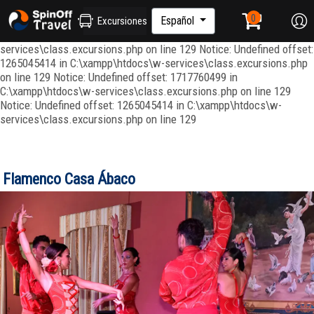
Notice: Undefined index: ordenar in C:\xampp\htdocs\w-
services\repositories\GroupRepository.php on line 415 Notice:
Español
Excursiones
Undefined offset: 1265045344 in C:\xampp\htdocs\w-
services\class.excursions.php on line 129 Notice: Undefined offset:
1265045414 in C:\xampp\htdocs\w-services\class.excursions.php
on line 129 Notice: Undefined offset: 1717760499 in
C:\xampp\htdocs\w-services\class.excursions.php on line 129
Notice: Undefined offset: 1265045414 in C:\xampp\htdocs\w-
services\class.excursions.php on line 129
Flamenco Casa Ábaco